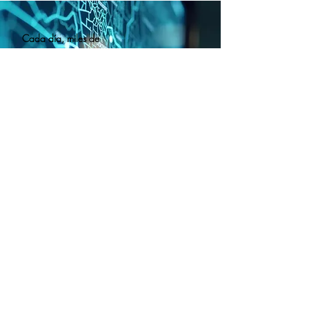
​​Cada día, miles de
embarques en México
sufren robos, accidentes
o pérdidas. Un evento
inesperado puede
poner en riesgo no solo
la mercancía, sino
también la estabilidad
financiera de tu
empresa. El costo de no
estar asegurado supera
con creces el precio de
una póliza.